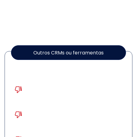
um CRM completo e com
resultados comprovados.
Outros CRMs ou ferramentas
Generalistas, soluções engessadas
para qualquer segmento
Demora no atendimento e na solução
de dúvidas
Ferramentas complexas que exigem