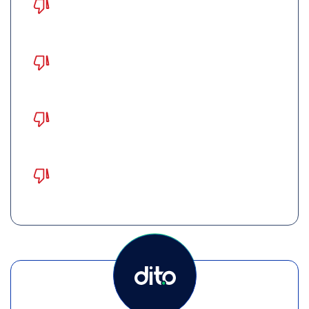
ajuda da TI ou de outros setores
Limitações de integração de lojas
físicas e e-commerces
Compartilhamento de dados de
clientes com terceiros
Sem auxílio de especialistas durante o
uso