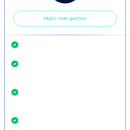
Muito mais ganhos
Especialista em varejo
Primeira resposta do atendimento via
chat em até 1 minuto
Plataforma de CRM intuitiva, podendo
ser operada por qualquer pessoa da
equipe
Integração de lojas físicas e e-
commerce na mesma ferramenta