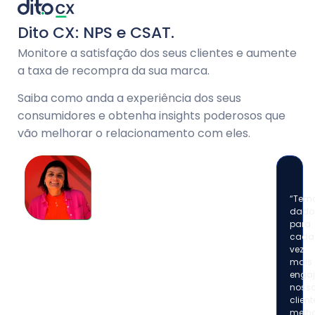
Dito CX: NPS e CSAT.
Monitore a satisfação dos seus clientes e aumente
a taxa de recompra da sua marca.
Saiba como anda a experiência dos seus
consumidores e obtenha insights poderosos que
vão melhorar o relacionamento com eles.
“Tem
dado
para
cada
vez
mais
engaj
noss
client
melho