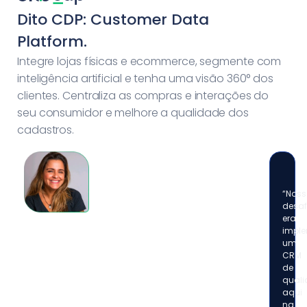
Dito CDP: Customer Data
Platform.
Integre lojas físicas e ecommerce, segmente com
inteligência artificial e tenha uma visão 360° dos
clientes. Centraliza as compras e interações do
seu consumidor e melhore a qualidade dos
cadastros.
“Noss
desaf
era
imple
um
CRM
de
qual
aqui
na