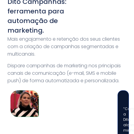
Dito Campanhas:
ferramenta para
automação de
marketing.
Mais engajamento e retenção dos seus clientes
com a criação de campanhas segmentadas e
multicanais.
Dispare campanhas de marketing nos principais
canais de comunicação (e-mail, SMS e mobile
push) de forma automatizada e personalizada.
“Com
a
Dito,
alca
minh