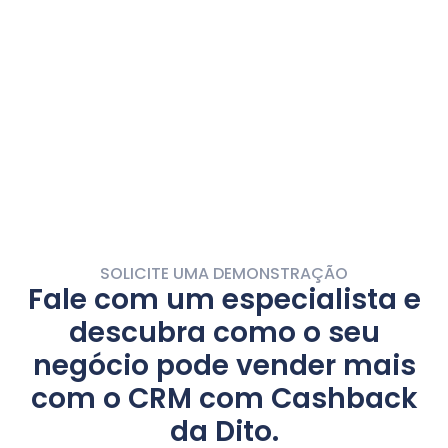
Exemplo:
Durante os contatos do dia, seu vendedor usa o
valor de cashback disponível para convencer os
clientes a aproveitar.
SOLICITE UMA DEMONSTRAÇÃO
Fale com um
especialista
e
descubra como o seu
negócio pode
vender mais
com o CRM com Cashback
da Dito.