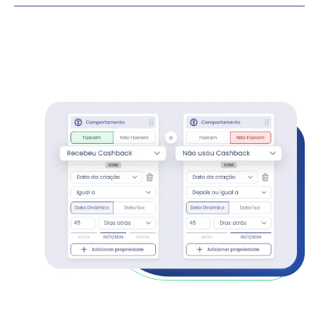
Exemplo:
Comunicações direcionadas a quem tem saldo
de cashback mas ainda não usou.