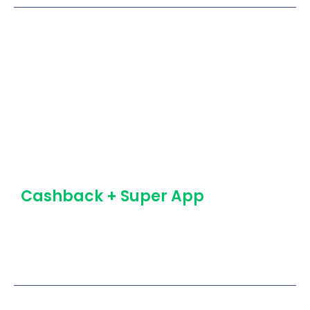
Exemplo:
Campanhas com baixos números de conversão
podem indicar que a regra vigente precisa ser
alterada.
Cashback + Super App
Com as informações de cashback na palma da
mão dos vendedores, eles têm mais argumentos
de venda.