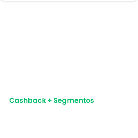
Combine
estratégias de
Cashback
com outras
ferramentas Dito.
Cashback + Segmentos
Use as segmentações para criar campanhas
estratégicas de acordo com o comportamento
dos seus clientes.