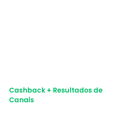
Exemplo:
Campanhas de incentivo para seus clientes
usarem o cashback em períodos que precisam
de aumento de vendas.
Cashback + Resultados de
Canais
Acompanhe o desempenho das campanhas de
cashback para orientar suas decisões
estratégicas.