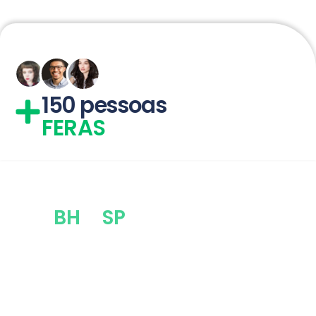
150 pessoas
FERAS
Escritórios
em
BH
e
SP